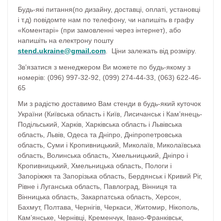
Будь-які питання(по дизайну, доставці, оплаті, установці
і т.д) повідомте нам по телефону, чи напишіть в графу
«Коментарі» (при замовленні через інтернет), або
напишіть на електрону пошту
stend.ukraine@gmail.com
. Ціни залежать від розміру.
Зв’язатися з менеджером Ви можете по будь-якому з
номерів: (096) 997-32-92, (099) 274-44-33, (063) 622-46-
65
Ми з радістю доставимо Вам стенди в будь-який куточок
України (Київська область і Київ, Лисичанськ і Кам’янець-
Подільський, Харків, Харківська область і Львівська
область, Львів, Одеса та Дніпро, Дніпропетровська
область, Суми і Кропивницький, Миколаїв, Миколаївська
область, Волинська область, Хмельницький, Дніпро і
Кропивницький, Хмельницька область, Пологи і
Запоріжжя та Запорізька область, Бердянськ і Кривий Ріг,
Рівне і Луганська область, Павлоград, Вінниця та
Вінницька область, Закарпатська область, Херсон,
Бахмут, Полтава, Чернігів, Черкаси, Житомир, Нікополь,
Кам’янське, Чернівці, Кременчук, Івано-Франківськ,