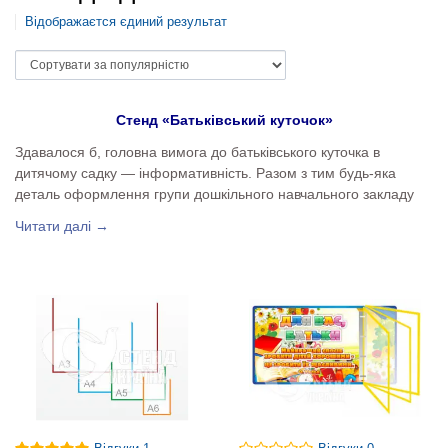
Відображаєтся єдиний результат
Стенд «Батьківський куточок»
Здавалося б, головна вимога до батьківського куточка в
дитячому садку — інформативність. Разом з тим будь-яка
деталь оформлення групи дошкільного навчального закладу
повинна відповідати загальній концепції інтер’єру приміщення.
Читати далі →
Щоб поєднати окремі стендові екземпляри в єдиний
гармонійний ансамбль, ми пропонуємо скористатися
послугами нашої компанії. Виготовлення стендів будь-якого
формату та рівня складності на власних виробничих
потужностях дає нам можливість допомогти нашим клієнтам
вирішувати багато завдань інформаційного забезпечення
роботи закладів, установ, підприємств, організацій.
Стенди для батьків — той різновид товарів, який потребує
наявності зон для оперативної заміни інформації. Плакати з
прозорими кишенями потрібного вам формату, розташовані по
всій площині пластикових дощок або поєднані у клік-системи,