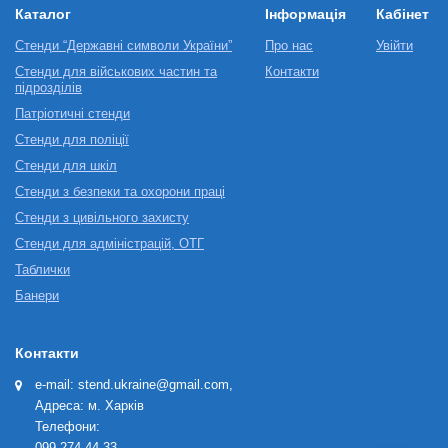
Каталог
Інформація
Кабінет
Стенди “Державні символи України”
Про нас
Увійти
Стенди для військових частин та
Контакти
підрозділів
Патріотичні стенди
Стенди для поліції
Стенди для шкіл
Стенди з безпеки та охорони праці
Стенди з цивільного захисту
Стенди для адміністрацій, ОТГ
Таблички
Банери
Контакти
e-mail: stend.ukraine@gmail.com,
Адреса: м. Харків
Телефони:
099-274-44-33