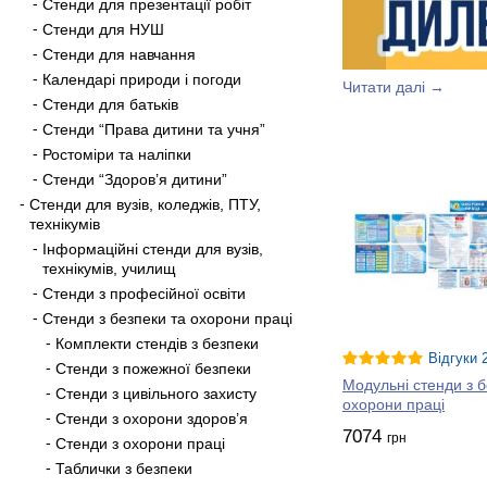
Стенди для презентації робіт
Стенди для НУШ
Стенди для навчання
Календарі природи і погоди
Читати далі →
Стенди для батьків
Стенди “Права дитини та учня”
Ростоміри та наліпки
Стенди “Здоров’я дитини”
Стенди для вузів, коледжів, ПТУ,
технікумів
Інформаційні стенди для вузів,
технікумів, училищ
Стенди з професійної освіти
Стенди з безпеки та охорони праці
Комплекти стендів з безпеки
Відгуки 
Стенди з пожежної безпеки
Модульні стенди з б
Стенди з цивільного захисту
охорони праці
Стенди з охорони здоров’я
7074
грн
Стенди з охорони праці
Таблички з безпеки