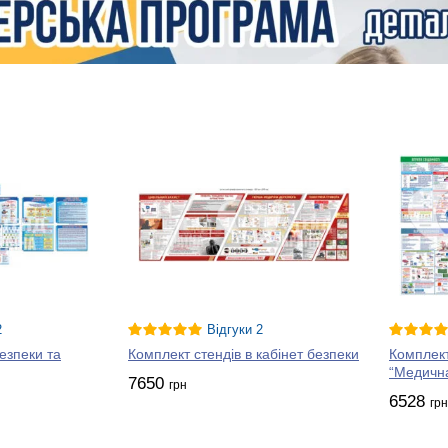
2
Відгуки 2
езпеки та
Комплект стендів в кабінет безпеки
Комплект
“Медична
7650
грн
6528
грн