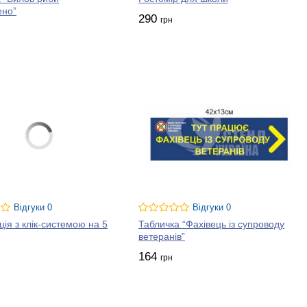
ено”
290
грн
Відгуки 0
Відгуки 0
ія з клік-системою на 5
Табличка “Фахівець із супроводу
ветеранів”
164
грн