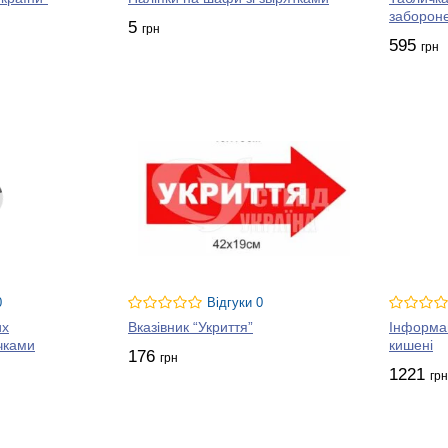
заборон
5
грн
595
грн
0
Відгуки 0
их
Вказівник “Укриття”
Інформац
ічками
кишені
176
грн
1221
грн