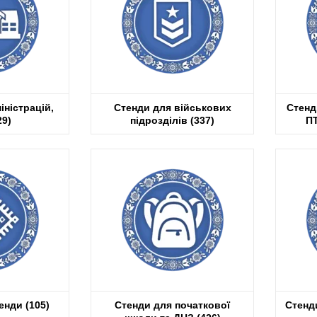
іністрацій,
Стенди для військових
Стенд
29)
підрозділів
(337)
ПТ
тенди
(105)
Стенди для початкової
Стенд