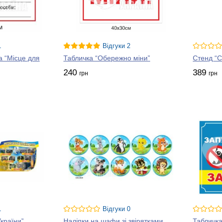
1
Відгуки 2
а “Місце для
Табличка “Обережно міни”
Стенд “
240
389
грн
грн
1
Відгуки 0
України”
Наліпки на шафи зі звірятками
Табличка