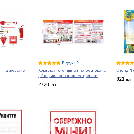
1
Відгуки 2
 на жерсті з
Комплект стендів мінна безпека та
Стенд “Г
дії під час повітрянної тривоги
821
грн
2720
грн