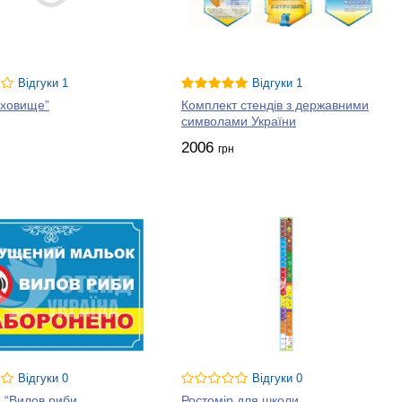
Відгуки 1
Відгуки 1
Сховище”
Комплект стендів з державними
символами України
2006
грн
Відгуки 0
Відгуки 0
 “Вилов риби
Ростомір для школи