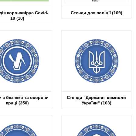
ія коронавірус Covid-
Стенди для поліції
(109)
19
(10)
 з безпеки та охорони
Стенди "Державні символи
праці
(350)
України"
(103)