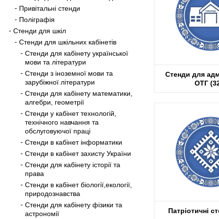
Привітальні стенди
Поліграфія
Стенди для шкіл
Стенди для шкільних кабінетів
Стенди для кабінету української
мови та літератури
Стенди з іноземної мови та
Стенди для адм
зарубіжної літератури
ОТГ
(3
Стенди для кабінету математики,
алгебри, геометрії
Стенди у кабінет технологій,
технічного навчання та
обслуговуючої праці
Стенди в кабінет інформатики
Стенди в кабінет захисту України
Стенди для кабінету історії та
права
Стенди в кабінет біології,екології,
природознавства
Стенди для кабінету фізики та
Патріотичні с
астрономії