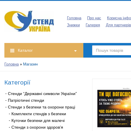
Головна
Про нас
Корисна інфо
Знижки
Галерея
Для партнерів
Каталог
Головна
»
Магазин
Категорії
Стенди “Державні символи України”
Патріотичні стенди
Стенди з безпеки та охорони праці
Комплекти стендів з безпеки
Куточки безпеки для малечі
Стенди з охорони здоров’я