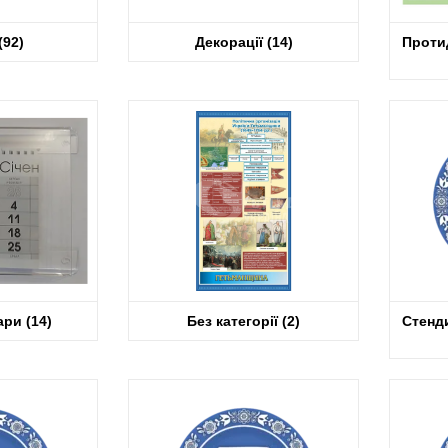
(92)
Декорації
(14)
Протид
вари
(14)
Без категорії
(2)
Стенди