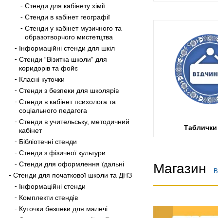
Стенди для кабінету хімії
Стенди в кабінет географії
Стенди у кабінет музичного та
образотворчого мистетцтва
Інформаційні стенди для шкіл
Стенди “Візитка школи” для
коридорів та фойє
Класні куточки
Стенди з безпеки для школярів
Стенди в кабінет психолога та
соціального педагога
Стенди в учительську, методичний
Табличк
кабінет
Бібліотечні стенди
Стенди з фізичної культури
Стенди для оформлення їдальні
Магазин
В
Стенди для початкової школи та ДНЗ
Інформаційні стенди
Комплекти стендів
Куточки безпеки для малечі