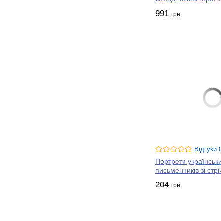
991
грн
Відгуки 
Портрети українськ
письменників зі стр
204
грн