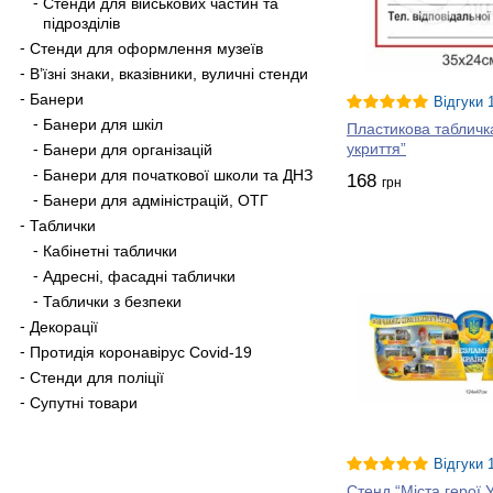
Стенди для військових частин та
підрозділів
Стенди для оформлення музеїв
В’їзні знаки, вказівники, вуличні стенди
Банери
Відгуки 
Банери для шкіл
Пластикова табличк
укриття”
Банери для організацій
Банери для початкової школи та ДНЗ
168
грн
Банери для адміністрацій, ОТГ
Таблички
Кабінетні таблички
Адресні, фасадні таблички
Таблички з безпеки
Декорації
Протидія коронавірус Covid-19
Стенди для поліції
Супутні товари
Відгуки 
Стенд “Міста герої 