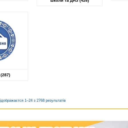
школи та ДНЗ
(426)
и
(287)
ідображаєтся 1–24 з 2768 результатів