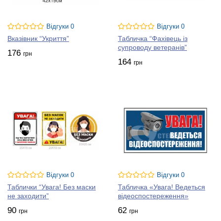
Відеопрогравач
Відгуки 0
Відгуки 0
Вказівник “Укриття”
Табличка “Фахівець із
супроводу ветеранів”
176
грн
164
грн
00:00
00:00
1.
“Таблички”
0:23
Відгуки 0
Відгуки 0
Таблички “Увага! Без маски
Табличка «Увага! Ведеться
не заходити”
відеоспостереження»
90
62
грн
грн