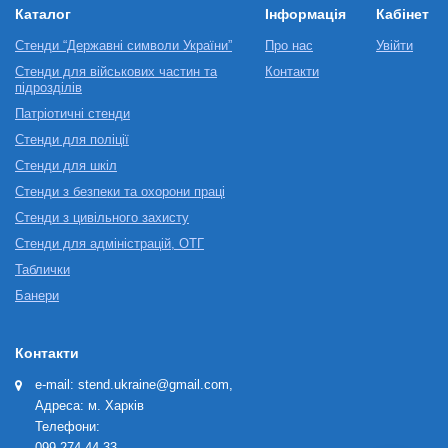
Каталог
Інформація
Кабінет
Стенди “Державні символи України”
Про нас
Увійти
Стенди для військових частин та
Контакти
підрозділів
Патріотичні стенди
Стенди для поліції
Стенди для шкіл
Стенди з безпеки та охорони праці
Стенди з цивільного захисту
Стенди для адміністрацій, ОТГ
Таблички
Банери
Контакти
e-mail: stend.ukraine@gmail.com,
Адреса: м. Харків
Телефони:
099-274-44-33