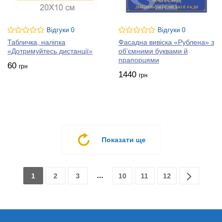
Відгуки 0
Відгуки 0
Табличка, наліпка
Фасадна вивіска «Рублена» з
«Дотримуйтесь дистанції»
об’ємними буквами й
прапорцями
60
грн
1440
грн
Показати ще
…
1
2
3
10
11
12