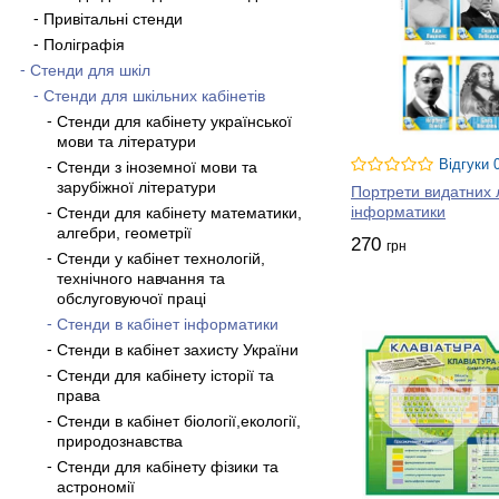
посприяємо тому, що
Привітальні стенди
Обирайте для замов
Поліграфія
Стенди для шкіл
Ви запитаєте: «А 
Стенди для шкільних кабінетів
Наша компанія ма
Стенди для кабінету української
Ми уважні до всіх
мови та літератури
Ми постійно розви
Відгуки 
Стенди з іноземної мови та
Стенди виготовля
зарубіжної літератури
Портрети видатних 
Доповнюємо компл
інформатики
Стенди для кабінету математики,
Виготуємо ваше з
алгебри, геометрії
270
грн
Доставимо товар в
Стенди у кабінет технологій,
технічного навчання та
Чекаємо на ваші дз
обслуговуючої праці
Стенди в кабінет інформатики
Стенди в кабінет захисту України
Стенди для кабінету історії та
права
Стенди в кабінет біології,екології,
природознавства
Стенди для кабінету фізики та
астрономії