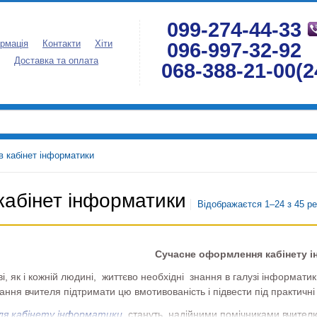
099-274-44-33
096-997-32-92
рмація
Контакти
Хіти
Доставка та оплата
068-388-21-00(2
в кабінет інформатики
кабінет інформатики
Відображаєтся 1–24 з 45 ре
Сучасне оформлення кабінету 
як і кожній людині, життєво необхідні знання в галузі інформатик
ання вчителя підтримати цю вмотивованість і підвести під практичні
ля кабінету інформатики
стануть надійними помічниками вчителю у