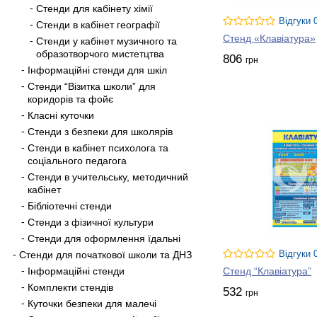
Стенди для кабінету хімії
Відгуки 
Стенди в кабінет географії
Стенд «Клавіатура»
Стенди у кабінет музичного та
образотворчого мистетцтва
806
грн
Інформаційні стенди для шкіл
Стенди “Візитка школи” для
коридорів та фойє
Класні куточки
Стенди з безпеки для школярів
Стенди в кабінет психолога та
соціального педагога
Стенди в учительську, методичний
кабінет
Бібліотечні стенди
Стенди з фізичної культури
Стенди для оформлення їдальні
Стенди для початкової школи та ДНЗ
Відгуки 
Інформаційні стенди
Стенд “Клавіатура”
Комплекти стендів
532
грн
Куточки безпеки для малечі