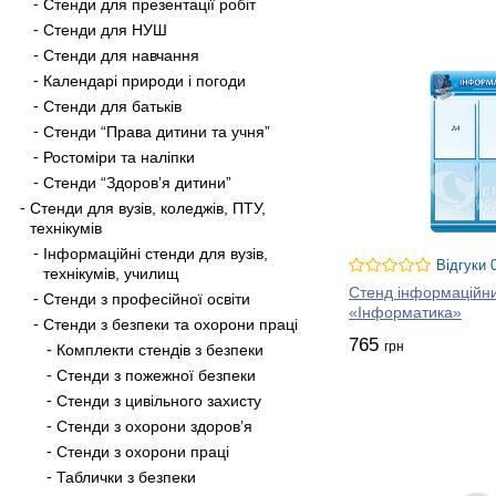
Стенди для презентації робіт
Стенди для НУШ
Стенди для навчання
Календарі природи і погоди
Стенди для батьків
Стенди “Права дитини та учня”
Ростоміри та наліпки
Стенди “Здоров’я дитини”
Стенди для вузів, коледжів, ПТУ,
технікумів
Інформаційні стенди для вузів,
Відгуки 
технікумів, училищ
Стенд інформаційн
Стенди з професійної освіти
«Інформатика»
Стенди з безпеки та охорони праці
765
грн
Комплекти стендів з безпеки
Стенди з пожежної безпеки
Стенди з цивільного захисту
Стенди з охорони здоров’я
Стенди з охорони праці
Таблички з безпеки