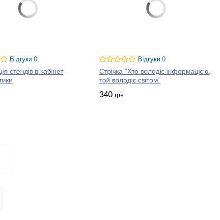
Відгуки 0
Відгуки 0
ія стендів в кабінет
Стрічка “Хто володіє інформацією,
тики
той володіє світом”
340
грн