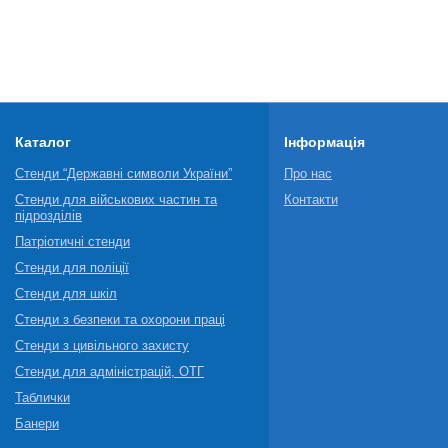
Каталог
Інформація
Стенди “Державні символи України”
Про нас
Стенди для військових частин та
Контакти
підрозділів
Патріотичні стенди
Стенди для поліції
Стенди для шкіл
Стенди з безпеки та охорони праці
Стенди з цивільного захисту
Стенди для адміністрацій, ОТГ
Таблички
Банери