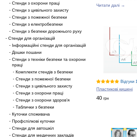
Стенди з охорони праці
Читати далі →
для закладів освіти
Стенди з цивільного захисту
При створенні
стен
Стенди з пожежної безпеки
рекомендаціями МОН
Стенди з електробезпеки
регіонів нашої кра
Стенди з безпеки дорожнього руху
Сучасний кабінет ін
Стенди для організацій
декорування стін. В
Інформаційні стенди для організацій
приходять плакати 
Дошки пошани
Стенди з техніки безпеки та охорони
За допомогою наших 
праці
історію розвитку н
Комплекти стендів з безпеки
Комп’ютер є не тіль
Стенди з пожежної безпеки
Відгуки 
дозволяє розширити 
Стенди з цивільного захисту
Пластикові кишені
Стенди з охорони праці
Але в цьому є й нег
40
грн
інформатики буде
і
Стенди з охорони здоров’я
важливою.
Таблички з безпеки
Куточки споживача
Питанню безпеки слі
Профспілкові куточки
сприяти зняттю м’я
Стенди для автошкіл
Обирайте стенди з 
Стенди для медичних закладів