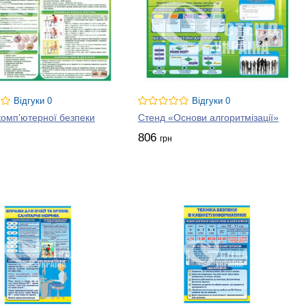
Відгуки 0
Відгуки 0
комп’ютерної безпеки
Стенд «Основи алгоритмізації»
аткуванні;
806
грн