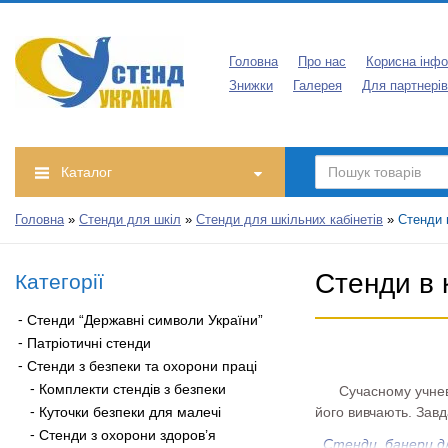
Головна
Про нас
Корисна інфо
Знижки
Галерея
Для партнерів
Каталог
Головна
»
Стенди для шкіл
»
Стенди для шкільних кабінетів
»
Стенди 
Стенди в 
Категорії
Стенди “Державні символи України”
Патріотичні стенди
Стенди з безпеки та охорони праці
Комплекти стендів з безпеки
Сучасному учневі, 
Куточки безпеки для малечі
його вивчають. Завд
Стенди з охорони здоров’я
Стенди, банери д