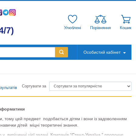
4/7)
Улюблені
Порівняння
Кошик
Особистий кабінет
Сортувати за
зультатів
інформатики
и, тому цей предмет подобається дітям і вони із задоволенням
 навички дітей міцні теоретичні знання.
 вирішенні цієї задачі. Компанія “Стенд-Україна ” пропонує