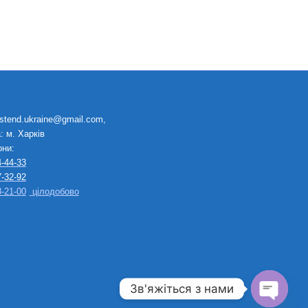
 stend.ukraine@gmail.com,
: м. Харків
ни:
-44-33
-32-92
-21-00
цілодобово
Зв'яжіться з нами