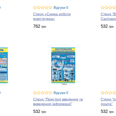
0
Відгуки 0
Стенд «Схема роботи
Стенд “В
комп’ютера»
Санітарн
762
532
грн
грн
0
Відгуки 0
Стенд “Пристрої введення та
Стенд “І
виведення інформації”
пошта”
532
532
грн
грн