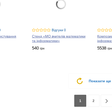
0
Відгуки 0
истування
Стенд «МО вчителів математики
Композиц
та інформатики»
інформа
540
5538
грн
грн
Показати ще
1
2