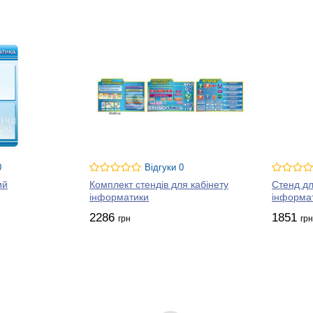
0
Відгуки 0
ий
Комплект стендів для кабінету
Стенд д
інформатики
інформа
2286
1851
грн
грн