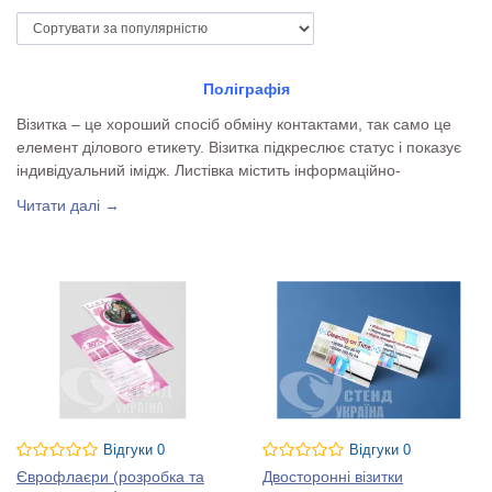
Поліграфія
Візитка – це хороший спосіб обміну контактами, так само це
елемент ділового етикету. Візитка підкреслює статус і показує
індивідуальний імідж. Листівка містить інформаційно-
рекламний текст і фотографії, при цьому він може бути
Читати далі →
абсолютно різного характеру, тому наші дизайнери завжди
допоможуть зробити вам найкращий вибір.
Відгуки 0
Відгуки 0
Єврофлаєри (розробка та
Двосторонні візитки