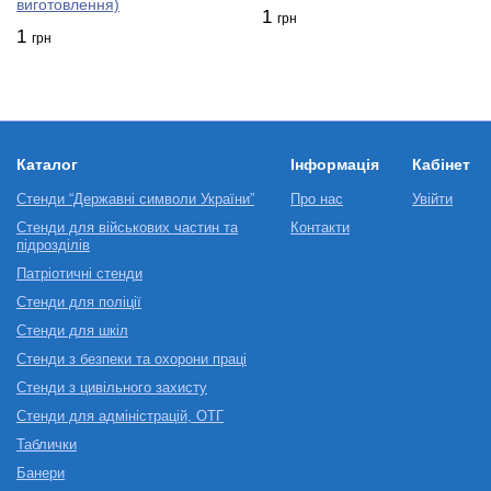
виготовлення)
1
грн
1
грн
Каталог
Інформація
Кабінет
Стенди “Державні символи України”
Про нас
Увійти
Стенди для військових частин та
Контакти
підрозділів
Патріотичні стенди
Стенди для поліції
Стенди для шкіл
Стенди з безпеки та охорони праці
Стенди з цивільного захисту
Стенди для адміністрацій, ОТГ
Таблички
Банери