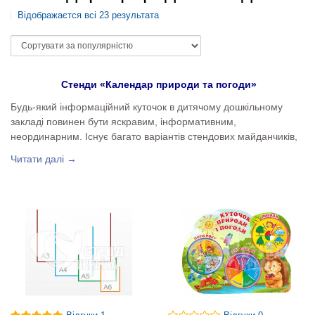
Відображаєтся всі 23 результата
Стенди «Календар природи та погоди»
Будь-який інформаційний куточок в дитячому дошкільному
закладі повинен бути яскравим, інформативним,
неординарним. Існує багато варіантів стендових майданчиків,
де вітається участь дітей у їх оформленні. Такі дії активують
Читати далі →
розумову діяльність, пробуджують приховані таланти,
розвивають фантазію дітей. Календарі природи та погоди —
одні з таких наочних засобів, вони є в кожній групі дитячого
садка та в кабінетах початкової школи та можуть бути як
окремими самостійними елементами оформлення стін
навчальних закладів, так і частиною класних куточків й інших
стендових композицій, поєднаних однією тематикою.
На сайті stend-ukraine можна ознайомитися з прикладами
оформлення місць для спостережень за погодою й
природними явищами. Ви можете купити будь-який
представлений тут зразок продукції, а можете здійснити