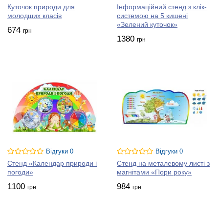
Куточок природи для
Інформаційний стенд з клік-
молодших класів
системою на 5 кишені
«Зелений куточок»
674
грн
1380
грн
Відгуки 0
Відгуки 0
Стенд «Календар природи і
Стенд на металевому листі з
погоди»
магнітами «Пори року»
1100
984
грн
грн