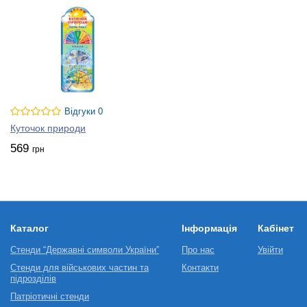
Відгуки 0
Куточок природи
569
грн
Каталог
Інформація
Кабінет
Стенди “Державні символи України”
Про нас
Увійти
Стенди для військових частин та
Контакти
підрозділів
Патріотичні стенди