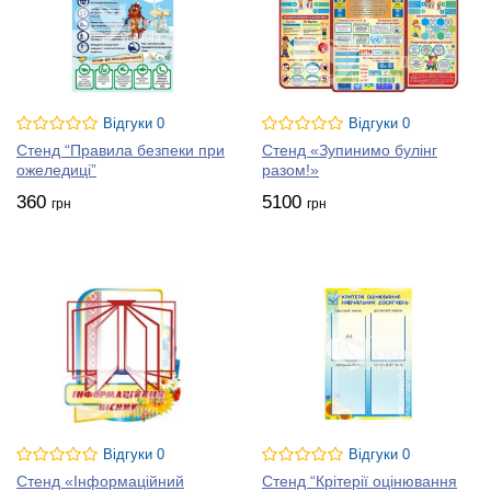
Відгуки 0
Відгуки 0
Стенд “Правила безпеки при
Стенд «Зупинимо булінг
ожеледиці”
разом!»
360
5100
грн
грн
Відгуки 0
Відгуки 0
Стенд «Інформаційний
Стенд “Крітерії оцінювання