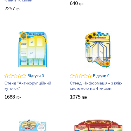
членів їх сімей”
640
грн
2257
грн
Відгуки 0
Відгуки 0
Стенд “Антикорупційний
Стенд «Інформація» з клік-
куточок”
системою на 4 кишені
1688
1075
грн
грн