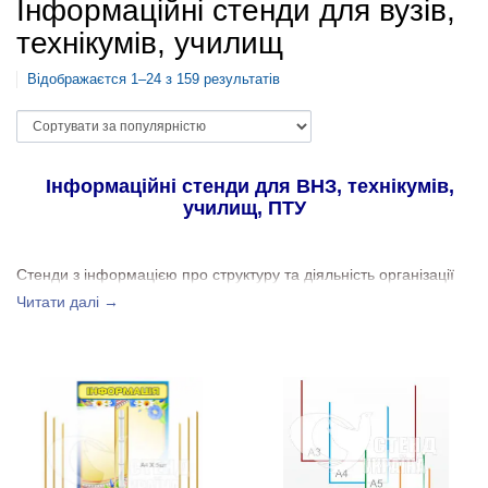
Інформаційні стенди для вузів,
технікумів, училищ
Відображаєтся 1–24 з 159 результатів
Інформаційні стенди для ВНЗ, технікумів,
училищ, ПТУ
Стенди з інформацією про структуру та діяльність організації
— обов’язковий атрибут будь-якого закладу чи установи. На
Читати далі →
них розміщують дані про режим роботи закладу й окремих
його підрозділів та фахівців, відомості про керівний склад ,
новини з життя колективу та актуальні оголошення й
рекомендації. Розмір, матеріали, оформлення стендів
залежать від їх цільового призначення. Деяким установам
достатньо невеликого інформаційного куточка, іншим потрібні
об’ємні конструкції зі складними дизайнерськими рішеннями.