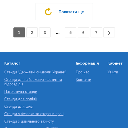
Показати ще
…
1
2
3
5
6
7
Каталог
Інформація
Кабінет
Стенди “Державні символи України”
Про нас
Увійти
Стенди для військових частин та
Контакти
підрозділів
Патріотичні стенди
Стенди для поліції
Стенди для шкіл
Стенди з безпеки та охорони праці
Стенди з цивільного захисту