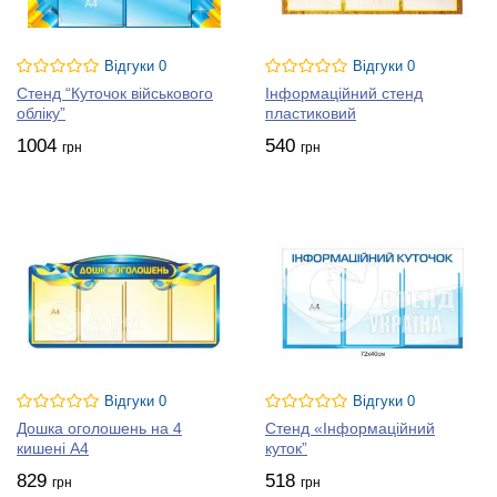
Відгуки 0
Відгуки 0
Стенд “Куточок військового
Інформаційний стенд
обліку”
пластиковий
1004
540
грн
грн
Відгуки 0
Відгуки 0
Дошка оголошень на 4
Стенд «Інформаційний
кишені А4
куток”
829
518
грн
грн