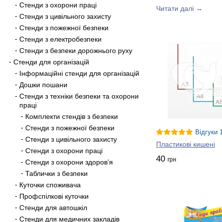
ненав’язливій досту
Стенди з охорони праці
Читати далі →
дітей та зберегти їх
Стенди з цивільного захисту
На сайті stend-ukra
Стенди з пожежної безпеки
звички, порад логоп
Стенди з електробезпеки
Сучасний дитсадок п
Стенди з безпеки дорожнього руху
здоров’я — одні з н
Стенди для організацій
розроблюємо та ство
Інформаційні стенди для організацій
виробництво дає змо
Дошки пошани
оформлення стін дит
Стенди з техніки безпеки та охорони
оформити заявку за
праці
багатьма клієнтами
Комплекти стендів з безпеки
менеджерів, і ви пе
Стенди з пожежної безпеки
оригінальних стендо
Відгуки 
один із наших пріор
Стенди з цивільного захисту
Пластикові кишені
оцініть усі переваги
Стенди з охорони праці
40
грн
Стенди з охорони здоров’я
Таблички з безпеки
Куточки споживача
Профспілкові куточки
Стенди для автошкіл
Стенди для медичних закладів