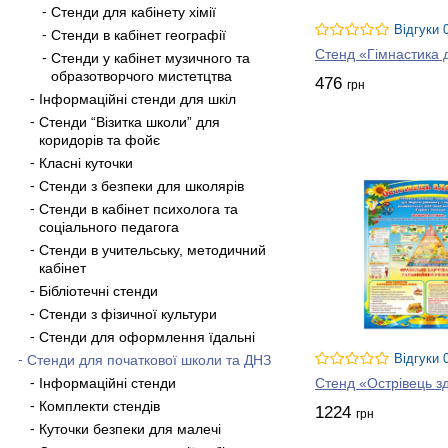
Стенди для кабінету хімії
Відгуки 
Стенди в кабінет географії
Стенд «Гімнастика 
Стенди у кабінет музичного та
образотворчого мистетцтва
476
грн
Інформаційні стенди для шкіл
Стенди “Візитка школи” для
коридорів та фойє
Класні куточки
Стенди з безпеки для школярів
Стенди в кабінет психолога та
соціального педагога
Стенди в учительську, методичний
кабінет
Бібліотечні стенди
Стенди з фізичної культури
Стенди для оформлення їдальні
Стенди для початкової школи та ДНЗ
Відгуки 
Інформаційні стенди
Стенд «Острівець з
Комплекти стендів
1224
грн
Куточки безпеки для малечі