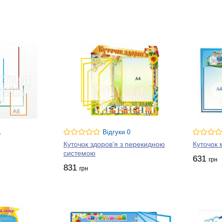
пній формі подавати порційні текстові ілюстровані статті з порада
 здоров’я.
ine.com у широкому асортименті представлені пластикові майданчики
еда й психолога, рекомендацій та вправ для збереження зору та пр
овинен бути взірцем краси, чистоти та екологічної безпеки. Стенди
аочних засобів, які дозволять вам зробити простір дитсадка безпе
рюємо унікальні куточки інформації. Наша компанія спеціалізується
гу випускати стендові конструкції різної складності й цільового при
ячого садка, пропонуємо перейти у відповідний розділ сайту stend
 вказаними телефонами або через зручну форму зворотного зв’язк
 з різних куточків України шлях до створення затишного функціона
реконаєтесь у тому, що індивідуальний підхід до кожного замовника 
вих конструкцій. Наші ціни — одні з найнижчих в країні, акції та зн
1
Відгуки 0
итетів, тому ми даємо гарантійний термін їх експлуатації. Форма р
Куточок здоров’я з перекидною
Куточок 
 співпраці з нами.
системою
631
грн
831
грн