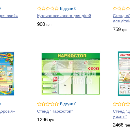
0
Відгуки 0
для очей»
Куточок психолога для дітей
Стенд «Л
для діте
900
грн
759
грн
0
Відгуки 0
доров’я»
Стенд “Наркостоп”
Стенд “З
у житті”
1296
грн
2466
грн