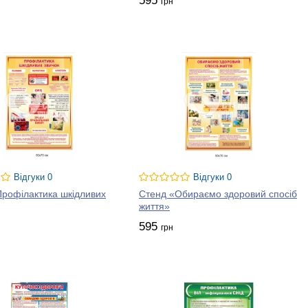
595
грн
Відгуки 0
Відгуки 0
рофілактика шкідливих
Стенд «Обираємо здоровий спосіб
життя»
595
грн