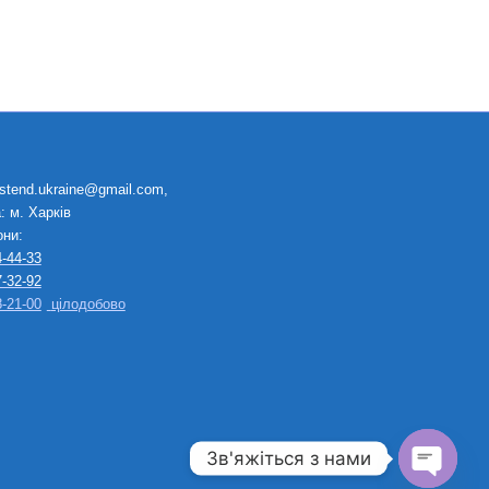
 stend.ukraine@gmail.com,
: м. Харків
ни:
-44-33
-32-92
-21-00
цілодобово
Зв'яжіться з нами