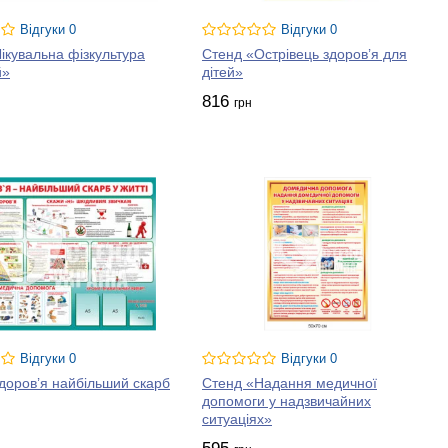
Відгуки 0
Відгуки 0
ікувальна фізкультура
Стенд «Острівець здоров’я для
й»
дітей»
816
грн
Відгуки 0
Відгуки 0
доров’я найбільший скарб
Стенд «Надання медичної
допомоги у надзвичайних
ситуаціях»