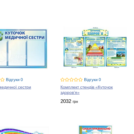
ми, рекомендаціями та застереженнями, здатними укріпити імунітет
 для розміщення відомостей про особисту гігієну та шкідливі
авильної осанки тощо.
 для дошкільних навчальних закладів на тематику дитячого
чним, привабливим й охайним. Спеціально для ДНЗ ми
 на виготовленні різноманітних інформаційних носіїв, власне
значення. Для того, щоб купити недорогі та якісні товари для
-ukraine, ознайомитися з цінами та асортиментом продукції й
у. Рішення купити стенди нашого виробництва — перевірений
льного середовища перебування малюків. Звертайтесь до наших
обов’язково дає позитивний творчий результат у вигляді
ижки дають можливість зробити їх мінімальними. Якість товару —
Відгуки 0
Відгуки 0
озрахунку за замовлення — будь-яка, обирайте зручну для вас та
медичної сестри
Комплект стендів «Куточок
здоров’я»
2032
грн