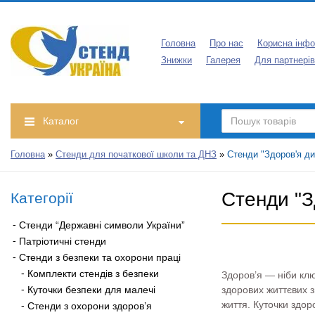
Головна
Про нас
Корисна інфо
Знижки
Галерея
Для партнерів
Каталог
Головна
»
Стенди для початкової школи та ДНЗ
»
Стенди "Здоров'я ди
Стенди "З
Категорії
Стенди “Державні символи України”
Патріотичні стенди
Стенди з безпеки та охорони праці
Комплекти стендів з безпеки
Здоров’я — ніби кл
Куточки безпеки для малечі
здорових життєвих 
життя. Куточки здор
Стенди з охорони здоров’я