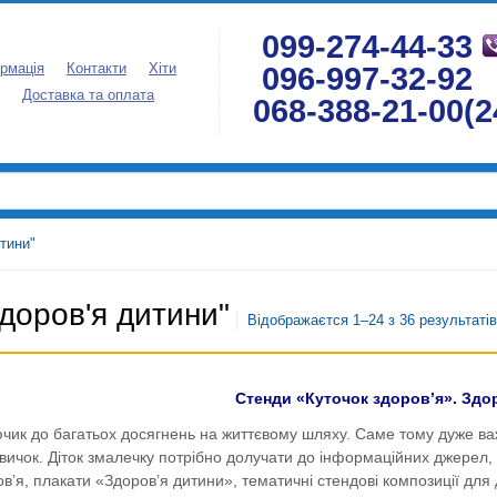
099-274-44-33
096-997-32-92
рмація
Контакти
Хіти
Доставка та оплата
068-388-21-00(2
тини"
доров'я дитини"
Відображаєтся 1–24 з 36 результатів
Стенди «Куточок здоров’я». Здо
ючик до багатьох досягнень на життєвому шляху. Саме тому дуже в
звичок. Діток змалечку потрібно долучати до інформаційних джерел
ов’я, плакати «Здоров’я дитини», тематичні стендові композиції для 