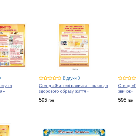
0
Відгуки 0
сту та
Стенд «Життєві навички – шлях до
Стенд «П
ня»
здорового образу життя»
звичок»
595
595
грн
грн