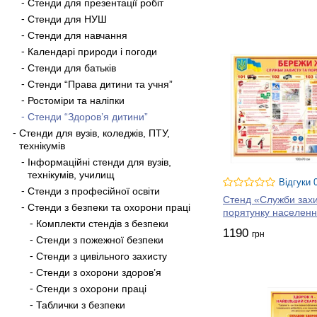
Стенди для презентації робіт
Стенди для НУШ
Стенди для навчання
Календарі природи і погоди
Стенди для батьків
Стенди “Права дитини та учня”
Ростоміри та наліпки
Стенди “Здоров’я дитини”
Стенди для вузів, коледжів, ПТУ,
технікумів
Інформаційні стенди для вузів,
технікумів, училищ
Відгуки 
Стенди з професійної освіти
Стенд «Служби захи
Стенди з безпеки та охорони праці
порятунку населен
Комплекти стендів з безпеки
1190
грн
Стенди з пожежної безпеки
Стенди з цивільного захисту
Стенди з охорони здоров’я
Стенди з охорони праці
Таблички з безпеки