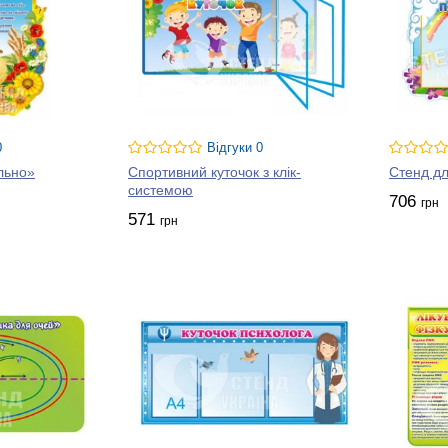
0
Відгуки 0
льно»
Спортивний куточок з клік-
Стенд дл
системою
706
грн
571
грн