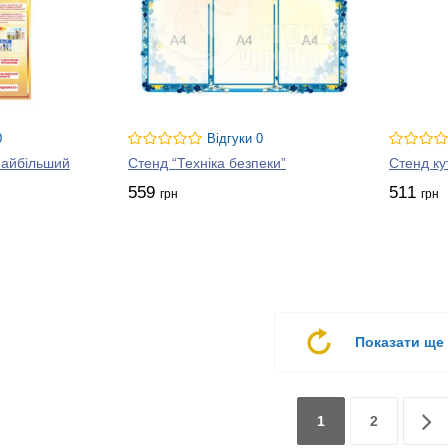
0
Відгуки 0
найбільший
Стенд “Техніка безпеки”
Стенд ку
559
511
грн
грн
Показати ще
1
2