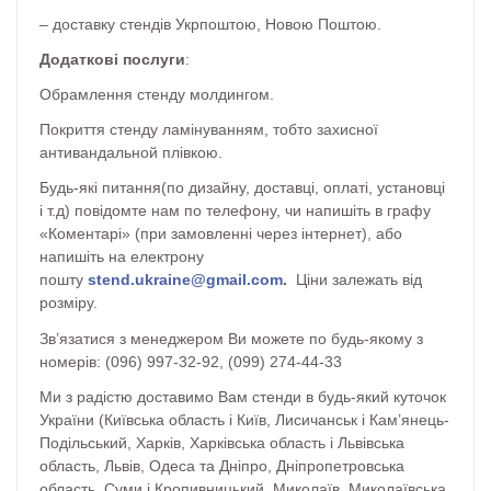
– доставку стендів Укрпоштою, Новою Поштою.
Додаткові послуги
:
Обрамлення стенду молдингом.
Покриття стенду ламінуванням, тобто захисної
антивандальной плівкою.
Будь-які питання(по дизайну, доставці, оплаті, установці
і т.д) повідомте нам по телефону, чи напишіть в графу
«Коментарі» (при замовленні через інтернет), або
напишіть на електрону
пошту
stend
.
ukraine
@
gmail
.
com
.
Ціни залежать від
розміру.
Зв’язатися з менеджером Ви можете по будь-якому з
номерів: (096) 997-32-92, (099) 274-44-33
Ми з радістю доставимо Вам стенди в будь-який куточок
України (Київська область і Київ, Лисичанськ і Кам’янець-
Подільський, Харків, Харківська область і Львівська
область, Львів, Одеса та Дніпро, Дніпропетровська
область, Суми і Кропивницький, Миколаїв, Миколаївська