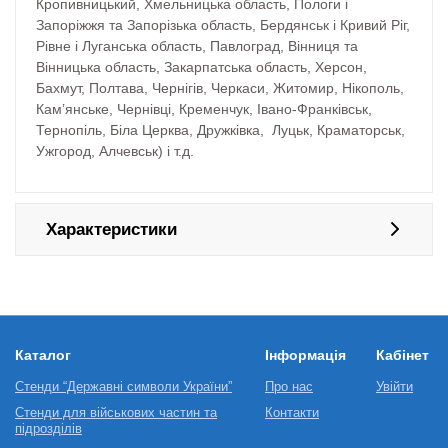
Кропивницький, Хмельницька область, Пологи і
Запоріжжя та Запорізька область, Бердянськ і Кривий Ріг,
Рівне і Луганська область, Павлоград, Вінниця та
Вінницька область, Закарпатська область, Херсон,
Бахмут, Полтава, Чернігів, Черкаси, Житомир, Нікополь,
Кам’янське, Чернівці, Кременчук, Івано-Франківськ,
Тернопіль, Біла Церква, Дружківка, Луцьк, Краматорськ,
Ужгород, Алчевськ) і т.д.
Характеристики
Каталог
Інформація
Кабінет
Стенди “Державні символи України”
Про нас
Увійти
Стенди для військових частин та
Контакти
підрозділів