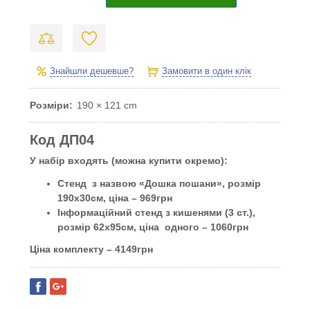
Знайшли дешевше?
Замовити в один клік
Розміри
190 × 121 cm
Код ДП04
У набір входять (можна купити окремо):
Стенд з назвою «Дошка пошани», розмір
190х30см, ціна – 969грн
Інформаційний стенд з кишенями (3 ст.),
розмір 62х95см, ціна одного – 1060грн
Ціна комплекту – 4149грн