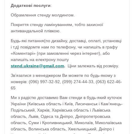
Додаткові послуги
:
Обрамлення стенду молдингом.
Покриття стенду ламінуванням, тобто захисної
антивандальной плівкою.
Будь-які питання(по дизайну, доставці, оплаті, установці
і т.д) повідомте нам по телефону, чи напишіть в графу
«Коментарі» (при замовленні через інтернет), або
напишіть на електрону пошту
stend
.
ukraine
@
gmail
.
com
.
Ціни залежать від розміру.
Зв’язатися з менеджером Ви можете по будь-якому з
номерів: (096) 997-32-92, (099) 274-44-33, (063) 622-46-
65
Ми з радістю доставимо Вам стенди в будь-який куточок
України (Київська область і Київ, Лисичанськ і Кам’янець-
Подільський, Харків, Харківська область і Львівська
область, Львів, Одеса та Дніпро, Дніпропетровська
область, Суми і Кропивницький, Миколаїв, Миколаївська
область, Волинська область, Хмельницький, Дніпро і